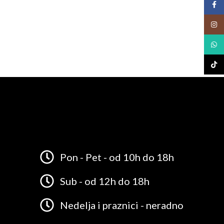
Face
Insta
What
TikTo
Pon - Pet - od 10h do 18h
Sub - od 12h do 18h
Nedelja i praznici - neradno