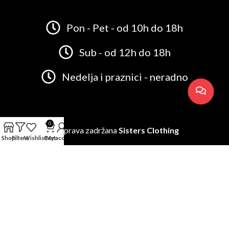
Pon - Pet - od 10h do 18h
Sub - od 12h do 18h
Nedelja i praznici - neradno
0
Sva prava zadržana
Sisters Clothing
Shop
Filters
Wishlist
Cart
My account
FAQs
Privacy Policy
Terms & Conditions
Dizajn:
MDIGITAL AGENCIJA