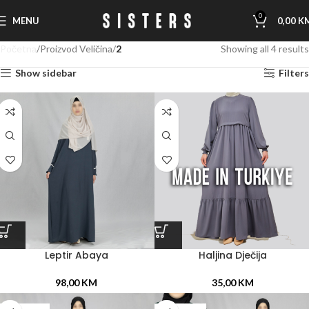
0
MENU
0,00
K
Početna
Proizvod Veličina
2
Showing all 4 results
Show sidebar
Filters
Leptir Abaya
Haljina Dječija
98,00
KM
35,00
KM