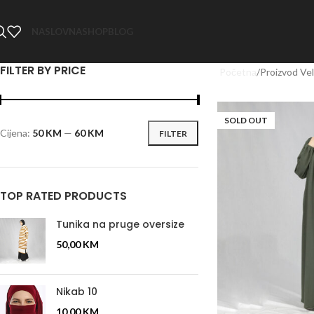
NASLOVNA
SHOP
BLOG
FILTER BY PRICE
Početna
Proizvod Vel
SOLD OUT
Cijena:
50 KM
—
60 KM
FILTER
TOP RATED PRODUCTS
Tunika na pruge oversize
50,00
KM
Nikab 10
10,00
KM