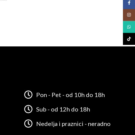
Face
Insta
What
TikTo
Pon - Pet - od 10h do 18h
Sub - od 12h do 18h
Nedelja i praznici - neradno