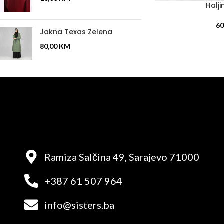
Halji
ODABERI OPCIJE
60
Jakna Texas Zelena
80,00
KM
Ramiza Salčina 49, Sarajevo 71000
+387 61 507 964
info@sisters.ba