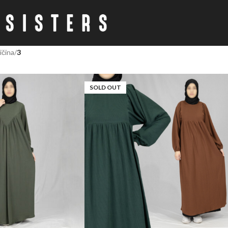
ičina
3
SOLD OUT