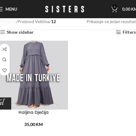
0
MENU
0,00
K
Početna
Proizvod Veličina
12
Prikazuje se jedan rezultat
Show sidebar
Filters
Haljina Dječija
35,00
KM