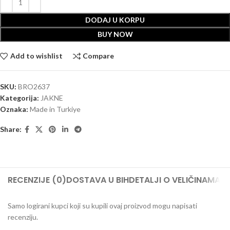
DODAJ U KORPU
BUY NOW
Add to wishlist
Compare
SKU:
BRO2637
Kategorija:
JAKNE
Oznaka:
Made in Turkiye
Share:
RECENZIJE (0)
DOSTAVA U BIH
DETALJI O VELIČINAMA
N
Samo logirani kupci koji su kupili ovaj proizvod mogu napisati
recenziju.