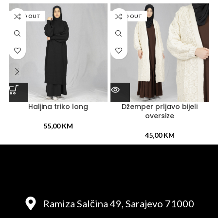
SOLD OUT
SOLD OUT
Haljina triko long
Džemper prljavo bijeli
oversize
55,00
KM
45,00
KM
Ramiza Salčina 49, Sarajevo 71000