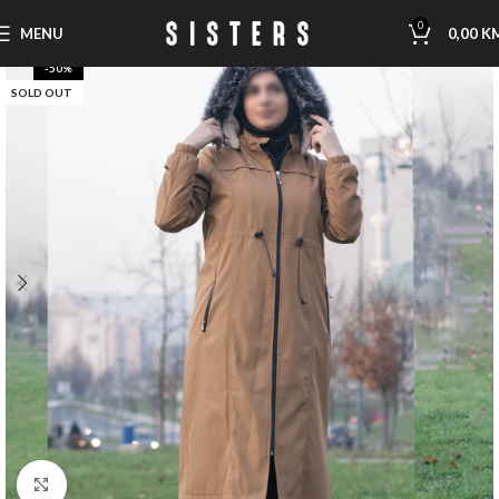
0
MENU
0,00
K
-50%
SOLD OUT
Click to enlarge