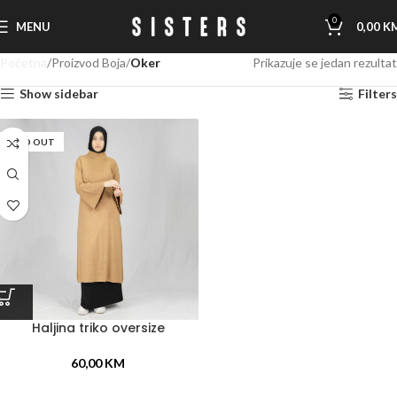
0
MENU
0,00
K
Početna
Proizvod Boja
Oker
Prikazuje se jedan rezultat
Show sidebar
Filters
SOLD OUT
Haljina triko oversize
60,00
KM